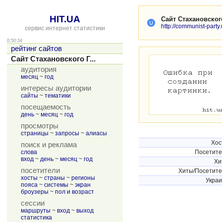
HIT.UA
Сайт Стахановског
http://communist-party.
сервис интернет статистики
0:50:34
рейтинг сайтов
Сайт Стахановского Г...
аудитория
месяц
~
год
интересы аудитории
сайты
~
тематики
посещаемость
день
~
месяц
~
год
просмотры
страницы
~
запросы
~
алиасы
Хос
поиск и реклама
слова
Посетит
вход
~
день
~
месяц
~
год
Хи
посетители
Хиты/Посетит
хосты
~
страны
~
регионы
Укра
пояса
~
системы
~
экран
броузеры
~
пол и возраст
сессии
маршруты
~
вход
~
выход
статистика