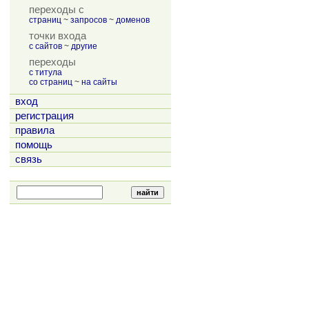
переходы с
страниц
~
запросов
~
доменов
точки входа
с сайтов
~
другие
переходы
с титула
со страниц
~
на сайты
вход
регистрация
правила
помощь
связь