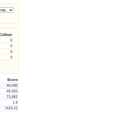
Сейчас
0
0
0
0
Всего
46,590
46,583
72,462
1.6
%24.22