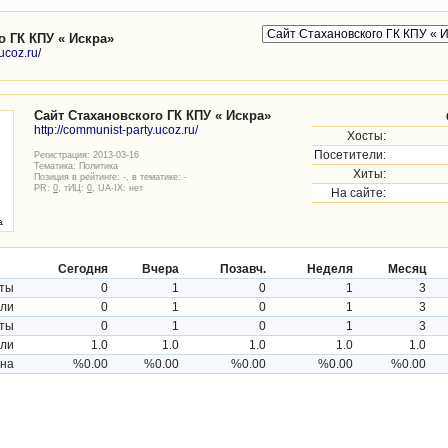
о ГК КПУ « Искра»
ucoz.ru/
Сайт Стахановского ГК КПУ « Искра»
http://communist-party.ucoz.ru/
Хосты:
Посетители:
Регистрация: 2013-03-16
Тематика:
Политика
Хиты:
Позиция в рейтинге: -, в тематике: -
PR:
0
, тИЦ:
0
, UA-IX: нет
На сайте:
Сегодня
Вчера
Позавч.
Неделя
Месяц
ты
0
1
0
1
3
ели
0
1
0
1
3
ты
0
1
0
1
3
ели
1.0
1.0
1.0
1.0
1.0
ина
%0.00
%0.00
%0.00
%0.00
%0.00