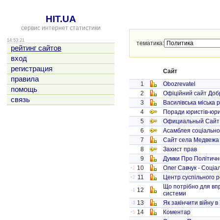
HIT.UA
сервис интернет статистики
14:53:21
тематика:
рейтинг сайтов
вход
регистрация
Сайт
правила
1
Obozrevatel
помощь
2
Офіційний сайт Доб
связь
3
Василівська міська 
4
Поради юристів-юри
5
Официальный Сайт 
6
Асамблея соціально
7
Сайт села Медвежа
8
Захист прав
9
Думки Про Політичн
10
Олег Савчук - Соціа
+2
11
Центр суспільного р
+2
Що потрібно для вп
12
-1
системи
13
Як закінчити війну в 
-3
14
Коментар
+5