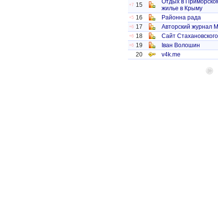
Отдых в Приморско
15
+7
жилье в Крыму
16
Районна рада
+5
17
Авторский журнал 
+6
18
Сайт Стахановского
+6
19
Іван Волошин
+6
20
v4k.me