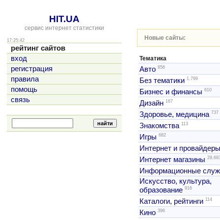
HIT.UA
сервис интернет статистики
Новые сайты:
17:25:42
рейтинг сайтов
вход
Тематика
856
регистрация
Авто
правила
1,799
Без тематики
помощь
610
Бизнес и финансы
связь
167
Дизайн
737
Здоровье, медицина
113
Знакомства
682
Игры
Интернет и провайдер
29,69
Интернет магазины
Информационные слу
Искусство, культура,
916
образование
114
Каталоги, рейтинги
396
Кино