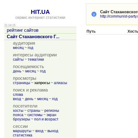
HIT.UA
Сайт Стахановског
http://communist-party.
сервис интернет статистики
21:14:15
рейтинг сайтов
Путь
Хост
Сайт Стахановского Г...
аудитория
месяц
~
год
интересы аудитории
сайты
~
тематики
посещаемость
день
~
месяц
~
год
просмотры
страницы
~
запросы
~
алиасы
поиск и реклама
слова
вход
~
день
~
месяц
~
год
посетители
хосты
~
страны
~
регионы
пояса
~
системы
~
экран
броузеры
~
пол и возраст
сессии
маршруты
~
вход
~
выход
статистика