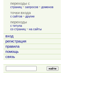
переходы с
страниц
~
запросов
~
доменов
точки входа
с сайтов
~
другие
переходы
с титула
со страниц
~
на сайты
вход
регистрация
правила
помощь
связь