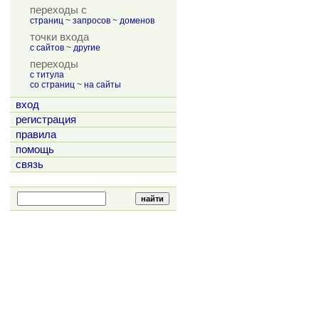
переходы с
страниц
~
запросов
~
доменов
точки входа
с сайтов
~
другие
переходы
с титула
со страниц
~
на сайты
вход
регистрация
правила
помощь
связь