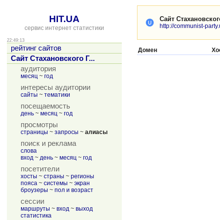
HIT.UA
Сайт Стахановског
http://communist-party.
сервис интернет статистики
22:49:13
рейтинг сайтов
Домен
Хо
Сайт Стахановского Г...
аудитория
месяц
~
год
интересы аудитории
сайты
~
тематики
посещаемость
день
~
месяц
~
год
просмотры
страницы
~
запросы
~
алиасы
поиск и реклама
слова
вход
~
день
~
месяц
~
год
посетители
хосты
~
страны
~
регионы
пояса
~
системы
~
экран
броузеры
~
пол и возраст
сессии
маршруты
~
вход
~
выход
статистика