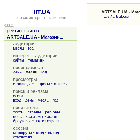
HIT.UA
ARTSALE.UA - Мага
https://artsale.ua
сервис интернет статистики
0:32:11
рейтинг сайтов
ARTSALE.UA - Магазин...
аудитория
месяц
~
год
интересы аудитории
сайты
~
тематики
посещаемость
день
~
месяц
~
год
просмотры
страницы
~
запросы
~
алиасы
поиск и реклама
слова
вход
~
день
~
месяц
~
год
посетители
хосты
~
страны
~
регионы
пояса
~
системы
~
экран
броузеры
~
пол и возраст
сессии
маршруты
~
вход
~
выход
статистика