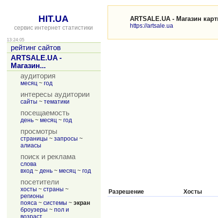
HIT.UA
ARTSALE.UA - Магазин карт
https://artsale.ua
сервис интернет статистики
13:24:05
рейтинг сайтов
ARTSALE.UA -
Магазин...
аудитория
месяц
~
год
интересы аудитории
сайты
~
тематики
посещаемость
день
~
месяц
~
год
просмотры
страницы
~
запросы
~
алиасы
поиск и реклама
слова
вход
~
день
~
месяц
~
год
посетители
хосты
~
страны
~
Разрешение
Хосты
регионы
пояса
~
системы
~
экран
броузеры
~
пол и
возраст