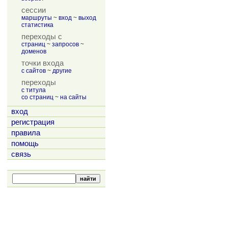
сессии
маршруты
~
вход
~
выход
статистика
переходы с
страниц
~
запросов
~
доменов
точки входа
с сайтов
~
другие
переходы
с титула
со страниц
~
на сайты
вход
регистрация
правила
помощь
связь