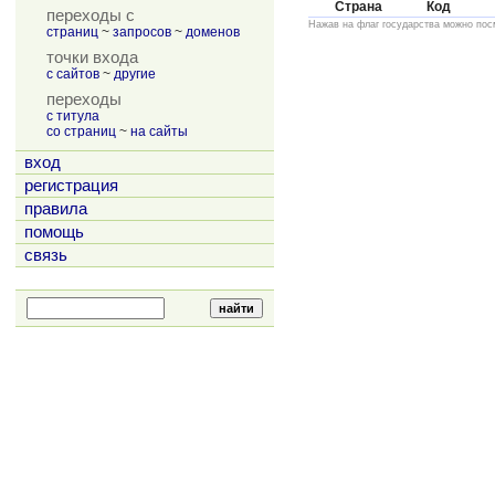
Страна
Код
переходы с
Нажав на флаг государства можно пос
страниц
~
запросов
~
доменов
точки входа
с сайтов
~
другие
переходы
с титула
со страниц
~
на сайты
вход
регистрация
правила
помощь
связь