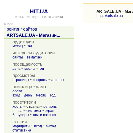
HIT.UA
ARTSALE.UA - Мага
https://artsale.ua
сервис интернет статистики
9:15:54
рейтинг сайтов
ARTSALE.UA - Магазин...
аудитория
месяц
~
год
интересы аудитории
сайты
~
тематики
посещаемость
день
~
месяц
~
год
просмотры
страницы
~
запросы
~
алиасы
поиск и реклама
слова
вход
~
день
~
месяц
~
год
посетители
хосты
~
страны
~
регионы
пояса
~
системы
~
экран
броузеры
~
пол и возраст
сессии
маршруты
~
вход
~
выход
статистика