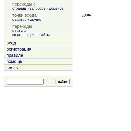
переходы с
страниц
~
запросов
~
доменов
точки входа
День
с сайтов
~
другие
переходы
с титула
со страниц
~
на сайты
вход
регистрация
правила
помощь
связь