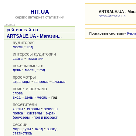
HIT.UA
ARTSALE.UA - Мага
https://artsale.ua
сервис интернет статистики
15:36:14
рейтинг сайтов
Поисковые системы
~
Рекл
ARTSALE.UA - Магазин...
аудитория
месяц
~
год
интересы аудитории
сайты
~
тематики
посещаемость
день
~
месяц
~
год
просмотры
страницы
~
запросы
~
алиасы
поиск и реклама
слова
вход
~
день
~
месяц
~
год
посетители
хосты
~
страны
~
регионы
пояса
~
системы
~
экран
броузеры
~
пол и возраст
сессии
маршруты
~
вход
~
выход
статистика