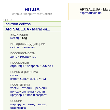
HIT.UA
ARTSALE.UA - Мага
https://artsale.ua
сервис интернет статистики
14:35:55
рейтинг сайтов
ARTSALE.UA - Магазин...
аудитория
месяц
~
год
интересы аудитории
сайты
~
тематики
посещаемость
день
~
месяц
~
год
просмотры
страницы
~
запросы
~
алиасы
поиск и реклама
слова
вход
~
день
~
месяц
~
год
посетители
хосты
~
страны
~
регионы
пояса
~
системы
~
экран
броузеры
~
пол и возраст
сессии
маршруты
~
вход
~
выход
статистика