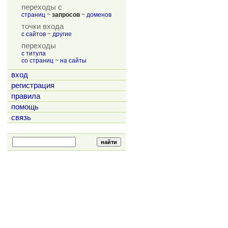
переходы с
страниц
~
запросов
~
доменов
точки входа
с сайтов
~
другие
переходы
с титула
со страниц
~
на сайты
вход
регистрация
правила
помощь
связь