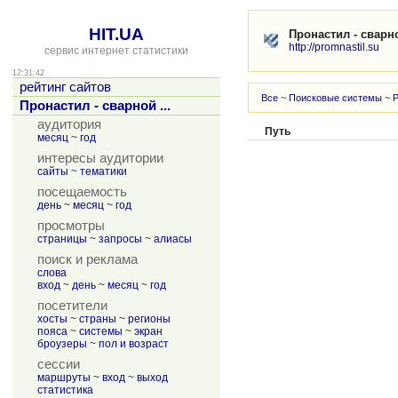
HIT.UA
Пронастил - сварн
http://promnastil.su
сервис интернет статистики
12:31:42
рейтинг сайтов
Все
~
Поисковые системы
~
Пронастил - сварной ...
аудитория
Путь
месяц
~
год
интересы аудитории
сайты
~
тематики
посещаемость
день
~
месяц
~
год
просмотры
страницы
~
запросы
~
алиасы
поиск и реклама
слова
вход
~
день
~
месяц
~
год
посетители
хосты
~
страны
~
регионы
пояса
~
системы
~
экран
броузеры
~
пол и возраст
сессии
маршруты
~
вход
~
выход
статистика