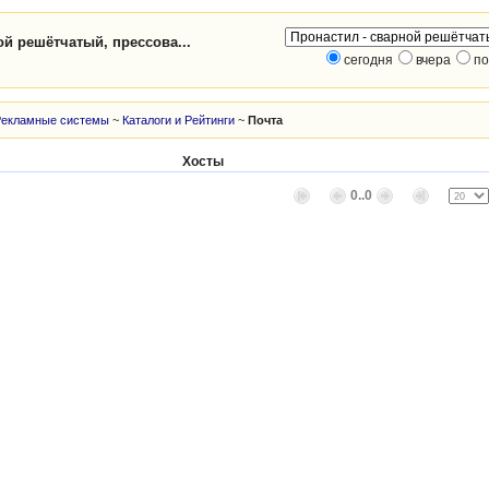
ой решётчатый, прессова...
сегодня
вчера
по
Рекламные системы
~
Каталоги и Рейтинги
~
Почта
Хосты
0..0