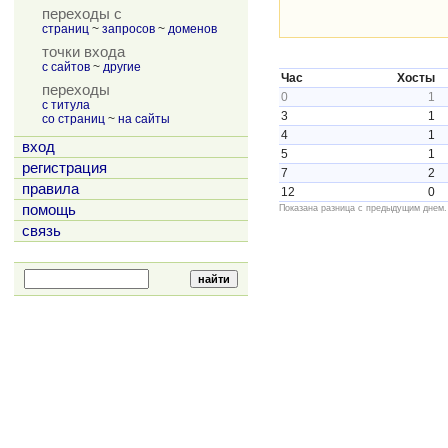
переходы с
страниц
~
запросов
~
доменов
точки входа
с сайтов
~
другие
Час
Хосты
переходы
0
1
с титула
3
1
со страниц
~
на сайты
4
1
вход
5
1
регистрация
7
2
правила
12
0
помощь
Показана разница с предыдущим днем.
связь