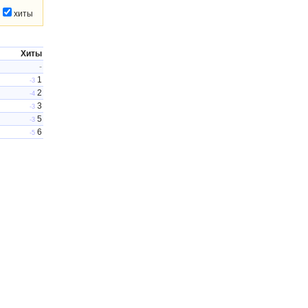
хиты
Хиты
-
1
-3
2
-4
3
-3
5
-3
6
-5