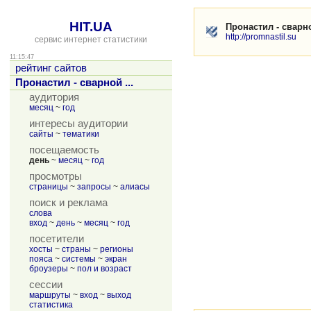
HIT.UA
Пронастил - сварн
http://promnastil.su
сервис интернет статистики
11:15:47
рейтинг сайтов
Пронастил - сварной ...
аудитория
месяц
~
год
интересы аудитории
сайты
~
тематики
посещаемость
день
~
месяц
~
год
просмотры
страницы
~
запросы
~
алиасы
поиск и реклама
слова
вход
~
день
~
месяц
~
год
посетители
хосты
~
страны
~
регионы
пояса
~
системы
~
экран
броузеры
~
пол и возраст
сессии
маршруты
~
вход
~
выход
статистика