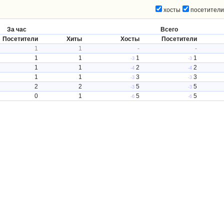
хосты
посетители
За час
Всего
Посетители
Хиты
Хосты
Посетители
1
1
-
-
1
1
1
1
-3
-3
1
1
2
2
-4
-4
1
1
3
3
-3
-3
2
2
5
5
-3
-3
0
1
5
5
-6
-6