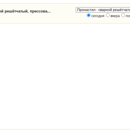
ой решётчатый, прессова...
сегодня
вчера
по