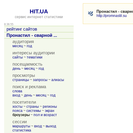
HIT.UA
Пронастил - сварн
http://promnastil.su
сервис интернет статистики
8:36:55
рейтинг сайтов
Пронастил - сварной ...
аудитория
месяц
~
год
интересы аудитории
сайты
~
тематики
посещаемость
день
~
месяц
~
год
просмотры
страницы
~
запросы
~
алиасы
поиск и реклама
слова
вход
~
день
~
месяц
~
год
посетители
хосты
~
страны
~
регионы
пояса
~
системы
~
экран
броузеры
~
пол и возраст
сессии
маршруты
~
вход
~
выход
статистика