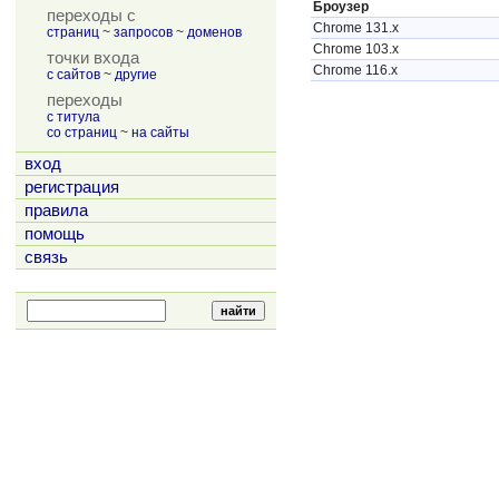
Броузер
переходы с
Chrome 131.x
страниц
~
запросов
~
доменов
Chrome 103.x
точки входа
Chrome 116.x
с сайтов
~
другие
переходы
с титула
со страниц
~
на сайты
вход
регистрация
правила
помощь
связь