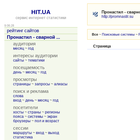
HIT.UA
Пронастил - сварн
http://promnastil.su
сервис интернет статистики
9:06:28
рейтинг сайтов
Все
~
Поисковые системы
~
Пронастил - сварной ...
аудитория
Страница
месяц
~
год
интересы аудитории
сайты
~
тематики
посещаемость
день
~
месяц
~
год
просмотры
страницы
~
запросы
~
алиасы
поиск и реклама
слова
вход
~
день
~
месяц
~
год
посетители
хосты
~
страны
~
регионы
пояса
~
системы
~
экран
броузеры
~
пол и возраст
сессии
маршруты
~
вход
~
выход
статистика