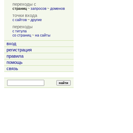
переходы с
страниц
~
запросов
~
доменов
точки входа
с сайтов
~
другие
переходы
с титула
со страниц
~
на сайты
вход
регистрация
правила
помощь
связь