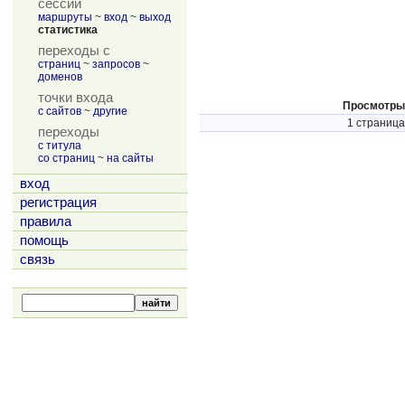
сессии
маршруты
~
вход
~
выход
статистика
переходы с
страниц
~
запросов
~
доменов
точки входа
Просмотры
с сайтов
~
другие
1 страница
переходы
с титула
со страниц
~
на сайты
вход
регистрация
правила
помощь
связь