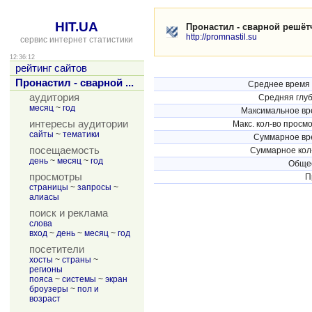
HIT.UA
Пронастил - сварной решётч
http://promnastil.su
сервис интернет статистики
12:36:12
рейтинг сайтов
Пронастил - сварной ...
Среднее время 
аудитория
Средняя глу
месяц
~
год
Максимальное вре
интересы аудитории
Макс. кол-во просм
сайты
~
тематики
Суммарное вре
посещаемость
Суммарное кол
день
~
месяц
~
год
Общее
просмотры
П
страницы
~
запросы
~
алиасы
поиск и реклама
слова
вход
~
день
~
месяц
~
год
посетители
хосты
~
страны
~
регионы
пояса
~
системы
~
экран
броузеры
~
пол и
возраст