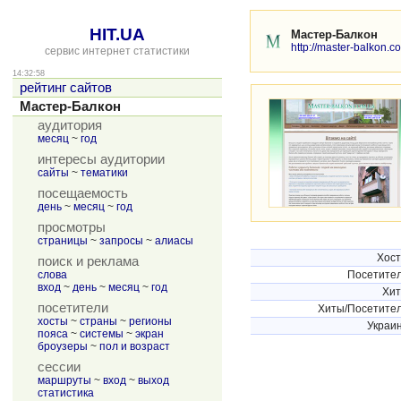
HIT.UA
Мастер-Балкон
http://master-balkon.c
сервис интернет статистики
14:32:58
рейтинг сайтов
Мастер-Балкон
аудитория
месяц
~
год
интересы аудитории
сайты
~
тематики
посещаемость
день
~
месяц
~
год
просмотры
страницы
~
запросы
~
алиасы
Хос
поиск и реклама
слова
Посетите
вход
~
день
~
месяц
~
год
Хи
посетители
Хиты/Посетите
хосты
~
страны
~
регионы
Украи
пояса
~
системы
~
экран
броузеры
~
пол и возраст
сессии
маршруты
~
вход
~
выход
статистика