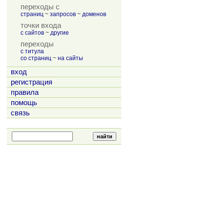
переходы с
страниц
~
запросов
~
доменов
точки входа
с сайтов
~
другие
переходы
с титула
со страниц
~
на сайты
вход
регистрация
правила
помощь
связь