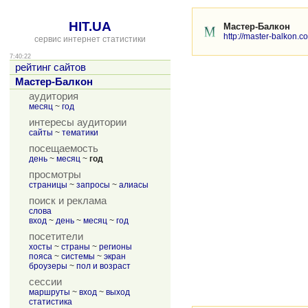
HIT.UA
Мастер-Балкон
http://master-balkon.c
сервис интернет статистики
7:40:22
рейтинг сайтов
Мастер-Балкон
аудитория
месяц
~
год
интересы аудитории
сайты
~
тематики
посещаемость
день
~
месяц
~
год
просмотры
страницы
~
запросы
~
алиасы
поиск и реклама
слова
вход
~
день
~
месяц
~
год
посетители
хосты
~
страны
~
регионы
пояса
~
системы
~
экран
броузеры
~
пол и возраст
сессии
маршруты
~
вход
~
выход
статистика