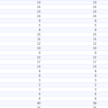
13
13
24
24
14
14
24
24
9
8
5
5
8
8
15
15
11
11
12
12
10
10
9
9
12
12
17
17
14
14
8
8
8
8
3
3
2
2
3
3
6
6
8
8
40
39
34
34