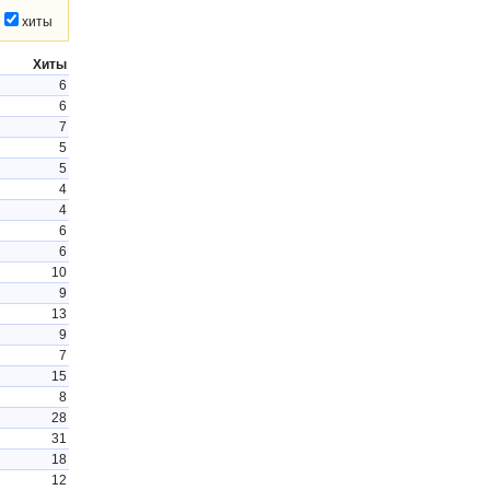
хиты
Хиты
6
6
7
5
5
4
4
6
6
10
9
13
9
7
15
8
28
31
18
12