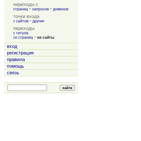
переходы с
страниц
~
запросов
~
доменов
точки входа
с сайтов
~
другие
переходы
с титула
со страниц
~
на сайты
вход
регистрация
правила
помощь
связь