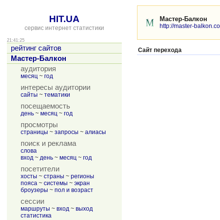
HIT.UA
Мастер-Балкон
http://master-balkon.c
сервис интернет статистики
21:41:25
рейтинг сайтов
Сайт перехода
Мастер-Балкон
аудитория
месяц
~
год
интересы аудитории
сайты
~
тематики
посещаемость
день
~
месяц
~
год
просмотры
страницы
~
запросы
~
алиасы
поиск и реклама
слова
вход
~
день
~
месяц
~
год
посетители
хосты
~
страны
~
регионы
пояса
~
системы
~
экран
броузеры
~
пол и возраст
сессии
маршруты
~
вход
~
выход
статистика