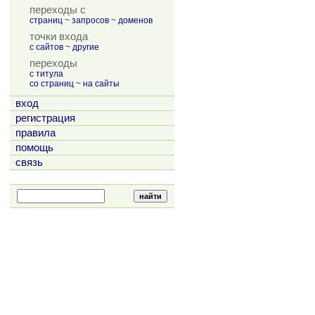
переходы с
страниц
~
запросов
~
доменов
точки входа
с сайтов
~
другие
переходы
с титула
со страниц
~
на сайты
вход
регистрация
правила
помощь
связь