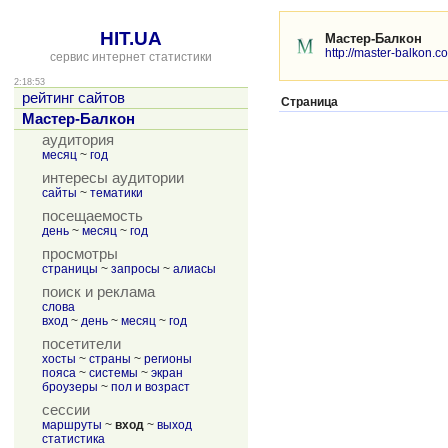
HIT.UA
Мастер-Балкон
http://master-balkon.c
сервис интернет статистики
2:18:53
рейтинг сайтов
Страница
Мастер-Балкон
аудитория
месяц
~
год
интересы аудитории
сайты
~
тематики
посещаемость
день
~
месяц
~
год
просмотры
страницы
~
запросы
~
алиасы
поиск и реклама
слова
вход
~
день
~
месяц
~
год
посетители
хосты
~
страны
~
регионы
пояса
~
системы
~
экран
броузеры
~
пол и возраст
сессии
маршруты
~
вход
~
выход
статистика