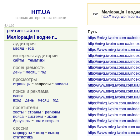
HIT.UA
Меліорація і водн
http://mivg.iwpim.com.
сервис интернет статистики
4:41:10
рейтинг сайтов
Путь
Меліорація і водне г...
https://mivg.iwpim.com.ua/ind
аудитория
http://mivg.iwpim.com.ua/inde
месяц
~
год
https://www.mivg.iwpim.com.ua
интересы аудитории
http://mivg.iwpim.com.ua/inde
сайты
~
тематики
http://mivg.iwpim.com.ua/index
посещаемость
http://mivg.iwpim.com.ua/index
день
~
месяц
~
год
http://mivg.iwpim.com.ua/index
просмотры
http://mivg.iwpim.com.ua/inde
страницы
~
запросы
~
алиасы
http://www.mivg.iwpim.com.ua
поиск и реклама
http://www.mivg.iwpim.com.ua/
слова
http://www.mivg.iwpim.com.ua
вход
~
день
~
месяц
~
год
https://mivg.iwpim.com.ua/inde
посетители
https://mivg.iwpim.com.ua/inde
хосты
~
страны
~
регионы
https://mivg.iwpim.com.ua/inde
пояса
~
системы
~
экран
броузеры
~
пол и возраст
https://mivg.iwpim.com.ua/ind
https://www.mivg.iwpim.com.ua
сессии
маршруты
~
вход
~
выход
https://www.mivg.iwpim.com.ua
статистика