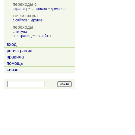
переходы с
страниц
~
запросов
~
доменов
точки входа
с сайтов
~
другие
переходы
с титула
со страниц
~
на сайты
вход
регистрация
правила
помощь
связь