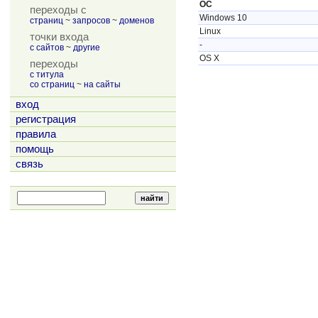
ОС
переходы с
Windows 10
страниц
~
запросов
~
доменов
Linux
точки входа
-
с сайтов
~
другие
OS X
переходы
с титула
со страниц
~
на сайты
вход
регистрация
правила
помощь
связь