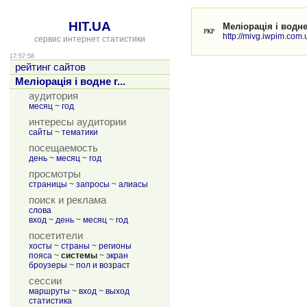
HIT.UA
Меліорація і водн
http://mivg.iwpim.com.
сервис интернет статистики
17:57:58
рейтинг сайтов
Меліорація і водне г...
аудитория
месяц
~
год
интересы аудитории
сайты
~
тематики
посещаемость
день
~
месяц
~
год
просмотры
страницы
~
запросы
~
алиасы
поиск и реклама
слова
вход
~
день
~
месяц
~
год
посетители
хосты
~
страны
~
регионы
пояса
~
системы
~
экран
броузеры
~
пол и возраст
сессии
маршруты
~
вход
~
выход
статистика