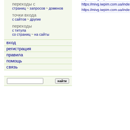
переходы с
https://mivg.iwpim.com.ua/inde
страниц
~
запросов
~
доменов
https://mivg.iwpim.com.ua/inde
точки входа
с сайтов
~
другие
переходы
с титула
со страниц
~
на сайты
вход
регистрация
правила
помощь
связь