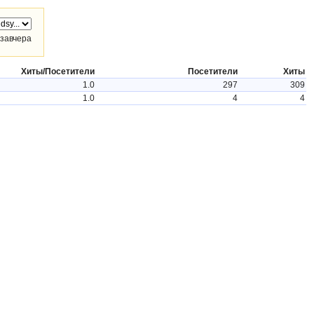
завчера
Хиты/Посетители
Посетители
Хиты
1.0
297
309
1.0
4
4