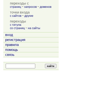
переходы с
страниц
~
запросов
~
доменов
точки входа
с сайтов
~
другие
переходы
с титула
со страниц
~
на сайты
вход
регистрация
правила
помощь
связь