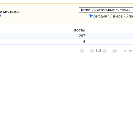
ые системы
/
сегодня
вчера
по
Хосты
297
4
1..2