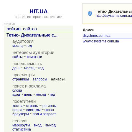
HIT.UA
Тетис- Дихательн
http://dsystems.com.ua
сервис интернет статистики
10:33:20
рейтинг сайтов
Домен
Тетис- Дихательные с...
dsystems.com.ua
аудитория
www.dsystems.com.ua
месяц
~
год
интересы аудитории
сайты
~
тематики
посещаемость
день
~
месяц
~
год
просмотры
страницы
~
запросы
~
алиасы
поиск и реклама
слова
вход
~
день
~
месяц
~
год
посетители
хосты
~
страны
~
регионы
пояса
~
системы
~
экран
броузеры
~
пол и возраст
сессии
маршруты
~
вход
~
выход
статистика