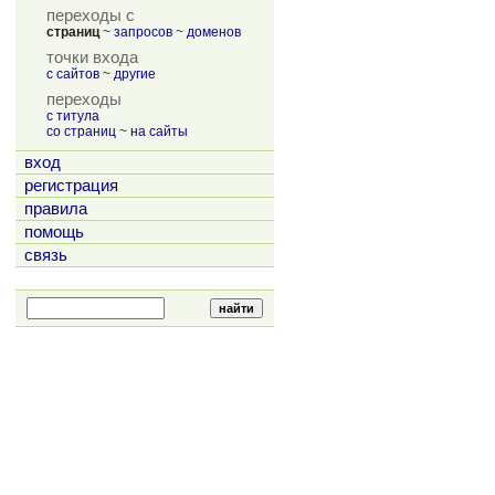
переходы с
страниц
~
запросов
~
доменов
точки входа
с сайтов
~
другие
переходы
с титула
со страниц
~
на сайты
вход
регистрация
правила
помощь
связь