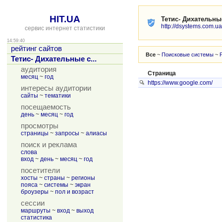
HIT.UA
Тетис- Дихательн
http://dsystems.com.ua
сервис интернет статистики
14:59:40
рейтинг сайтов
Все
~
Поисковые системы
~
Тетис- Дихательные с...
аудитория
Страница
месяц
~
год
https://www.google.com/
интересы аудитории
сайты
~
тематики
посещаемость
день
~
месяц
~
год
просмотры
страницы
~
запросы
~
алиасы
поиск и реклама
слова
вход
~
день
~
месяц
~
год
посетители
хосты
~
страны
~
регионы
пояса
~
системы
~
экран
броузеры
~
пол и возраст
сессии
маршруты
~
вход
~
выход
статистика