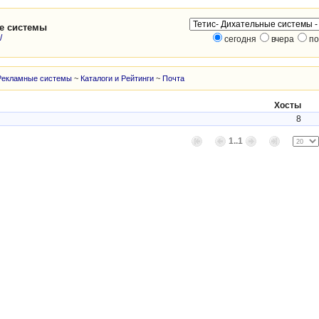
ые системы
/
сегодня
вчера
по
Рекламные системы
~
Каталоги и Рейтинги
~
Почта
Хосты
8
1..1