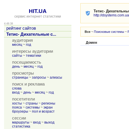
HIT.UA
Тетис- Дихательн
http://dsystems.com.ua
сервис интернет статистики
4:48:38
рейтинг сайтов
Все
~
Поисковые системы
~
Тетис- Дихательные с...
аудитория
Домен
месяц
~
год
интересы аудитории
сайты
~
тематики
посещаемость
день
~
месяц
~
год
просмотры
страницы
~
запросы
~
алиасы
поиск и реклама
слова
вход
~
день
~
месяц
~
год
посетители
хосты
~
страны
~
регионы
пояса
~
системы
~
экран
броузеры
~
пол и возраст
сессии
маршруты
~
вход
~
выход
статистика