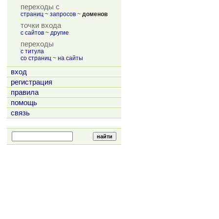
переходы с
страниц
~
запросов
~
доменов
точки входа
с сайтов
~
другие
переходы
с титула
со страниц
~
на сайты
вход
регистрация
правила
помощь
связь