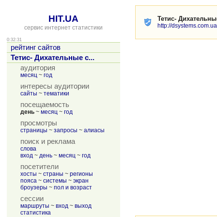
HIT.UA
Тетис- Дихательн
http://dsystems.com.ua
сервис интернет статистики
0:32:31
рейтинг сайтов
Тетис- Дихательные с...
аудитория
месяц
~
год
интересы аудитории
сайты
~
тематики
посещаемость
день
~
месяц
~
год
просмотры
страницы
~
запросы
~
алиасы
поиск и реклама
слова
вход
~
день
~
месяц
~
год
посетители
хосты
~
страны
~
регионы
пояса
~
системы
~
экран
броузеры
~
пол и возраст
сессии
маршруты
~
вход
~
выход
статистика