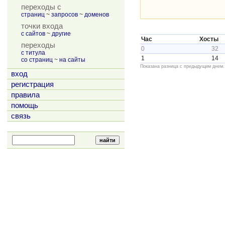
переходы с
страниц
~
запросов
~
доменов
точки входа
с сайтов
~
другие
Час
Хосты
переходы
0
32
с титула
1
14
со страниц
~
на сайты
Показана разница с предыдущим днем.
вход
регистрация
правила
помощь
связь