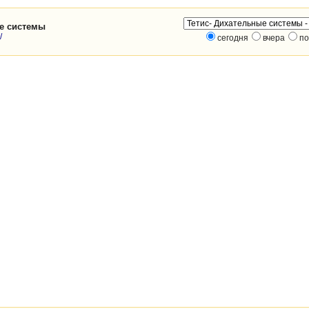
ые системы
/
сегодня
вчера
по