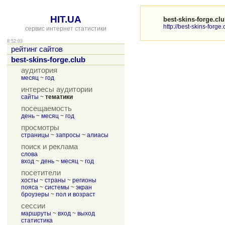
HIT.UA
best-skins-forge.cl
http://best-skins-forge.
сервис интернет статистики
8:52:03
рейтинг сайтов
best-skins-forge.club
аудитория
месяц
~
год
интересы аудитории
сайты
~
тематики
посещаемость
день
~
месяц
~
год
просмотры
страницы
~
запросы
~
алиасы
поиск и реклама
слова
вход
~
день
~
месяц
~
год
посетители
хосты
~
страны
~
регионы
пояса
~
системы
~
экран
броузеры
~
пол и возраст
сессии
маршруты
~
вход
~
выход
статистика