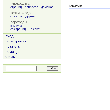
переходы с
Тематика
страниц
~
запросов
~
доменов
точки входа
с сайтов
~
другие
переходы
с титула
со страниц
~
на сайты
вход
регистрация
правила
помощь
связь