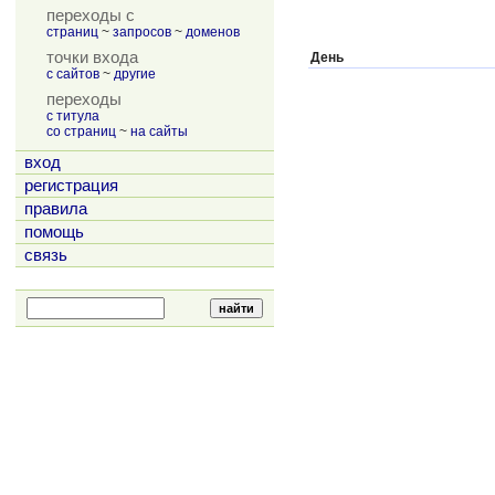
переходы с
страниц
~
запросов
~
доменов
точки входа
День
с сайтов
~
другие
переходы
с титула
со страниц
~
на сайты
вход
регистрация
правила
помощь
связь