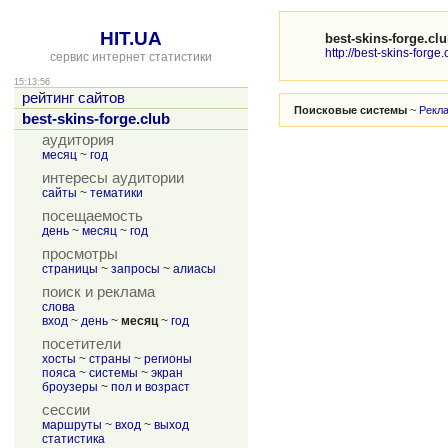
HIT.UA
best-skins-forge.cl
http://best-skins-forge.
сервис интернет статистики
15:13:56
рейтинг сайтов
Поисковые системы
~
Рекл
best-skins-forge.club
аудитория
месяц
~
год
интересы аудитории
сайты
~
тематики
посещаемость
день
~
месяц
~
год
просмотры
страницы
~
запросы
~
алиасы
поиск и реклама
слова
вход
~
день
~
месяц
~
год
посетители
хосты
~
страны
~
регионы
пояса
~
системы
~
экран
броузеры
~
пол и возраст
сессии
маршруты
~
вход
~
выход
статистика