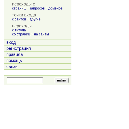
переходы с
страниц
~
запросов
~
доменов
точки входа
с сайтов
~
другие
переходы
с титула
со страниц
~
на сайты
вход
регистрация
правила
помощь
связь