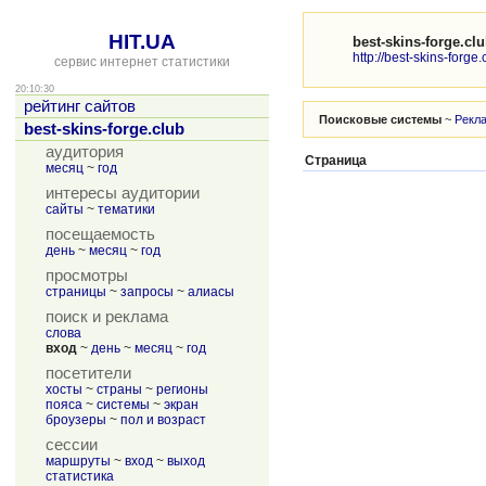
HIT.UA
best-skins-forge.cl
http://best-skins-forge.
сервис интернет статистики
20:10:30
рейтинг сайтов
Поисковые системы
~
Рекл
best-skins-forge.club
аудитория
Страница
месяц
~
год
интересы аудитории
сайты
~
тематики
посещаемость
день
~
месяц
~
год
просмотры
страницы
~
запросы
~
алиасы
поиск и реклама
слова
вход
~
день
~
месяц
~
год
посетители
хосты
~
страны
~
регионы
пояса
~
системы
~
экран
броузеры
~
пол и возраст
сессии
маршруты
~
вход
~
выход
статистика