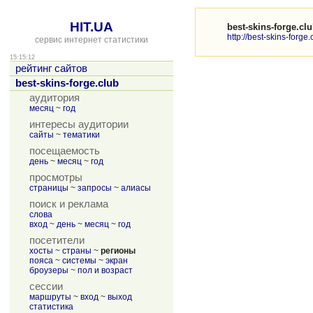
HIT.UA
best-skins-forge.cl
http://best-skins-forge.
сервис интернет статистики
15:15:12
рейтинг сайтов
best-skins-forge.club
аудитория
месяц
~
год
интересы аудитории
сайты
~
тематики
посещаемость
день
~
месяц
~
год
просмотры
страницы
~
запросы
~
алиасы
поиск и реклама
слова
вход
~
день
~
месяц
~
год
посетители
хосты
~
страны
~
регионы
пояса
~
системы
~
экран
броузеры
~
пол и возраст
сессии
маршруты
~
вход
~
выход
статистика