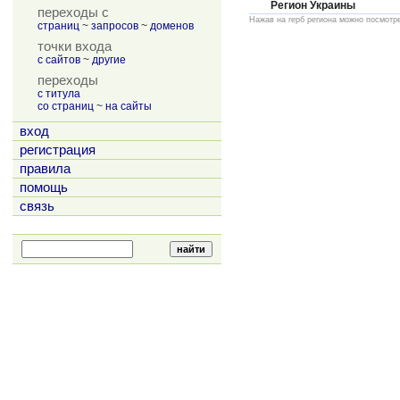
Регион Украины
переходы с
Нажав на герб региона можно посмотр
страниц
~
запросов
~
доменов
точки входа
с сайтов
~
другие
переходы
с титула
со страниц
~
на сайты
вход
регистрация
правила
помощь
связь