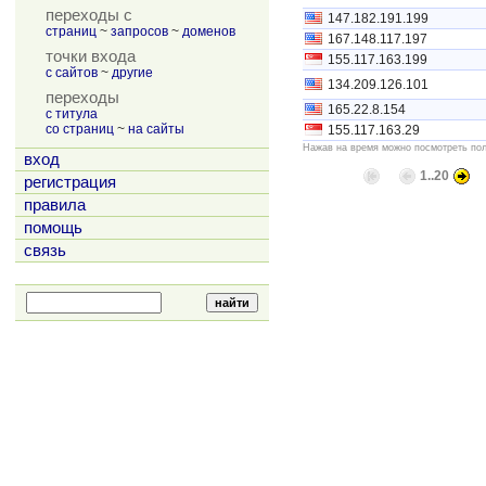
переходы с
147.182.191.199
страниц
~
запросов
~
доменов
167.148.117.197
точки входа
155.117.163.199
с сайтов
~
другие
134.209.126.101
переходы
165.22.8.154
с титула
со страниц
~
на сайты
155.117.163.29
Нажав на время можно посмотреть пол
вход
1..20
регистрация
правила
помощь
связь