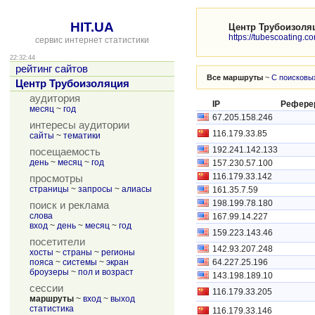
HIT.UA
Центр Трубоизоля
https://tubescoating.c
сервис интернет статистики
22:32:44
рейтинг сайтов
Все маршруты
~
С поисковы
Центр Трубоизоляция
аудитория
IP
Рефере
месяц
~
год
67.205.158.246
интересы аудитории
116.179.33.85
сайты
~
тематики
192.241.142.133
посещаемость
день
~
месяц
~
год
157.230.57.100
116.179.33.142
просмотры
страницы
~
запросы
~
алиасы
161.35.7.59
198.199.78.180
поиск и реклама
слова
167.99.14.227
вход
~
день
~
месяц
~
год
159.223.143.46
посетители
142.93.207.248
хосты
~
страны
~
регионы
пояса
~
системы
~
экран
64.227.25.196
броузеры
~
пол и возраст
143.198.189.10
сессии
116.179.33.205
маршруты
~
вход
~
выход
статистика
116.179.33.146