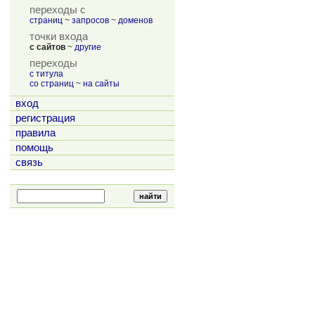
переходы с
страниц
~
запросов
~
доменов
точки входа
с сайтов
~
другие
переходы
с титула
со страниц
~
на сайты
вход
регистрация
правила
помощь
связь