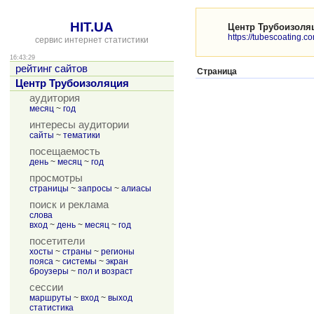
HIT.UA
Центр Трубоизоля
https://tubescoating.c
сервис интернет статистики
16:43:29
рейтинг сайтов
Страница
Центр Трубоизоляция
аудитория
месяц
~
год
интересы аудитории
сайты
~
тематики
посещаемость
день
~
месяц
~
год
просмотры
страницы
~
запросы
~
алиасы
поиск и реклама
слова
вход
~
день
~
месяц
~
год
посетители
хосты
~
страны
~
регионы
пояса
~
системы
~
экран
броузеры
~
пол и возраст
сессии
маршруты
~
вход
~
выход
статистика