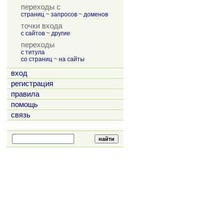
переходы с
страниц
~
запросов
~
доменов
точки входа
с сайтов
~
другие
переходы
с титула
со страниц
~
на сайты
вход
регистрация
правила
помощь
связь