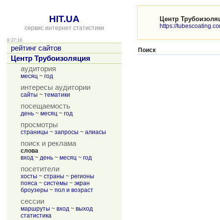
HIT.UA
Центр Трубоизоля
https://tubescoating.c
сервис интернет статистики
9:27:18
рейтинг сайтов
Поиск
Центр Трубоизоляция
аудитория
месяц
~
год
интересы аудитории
сайты
~
тематики
посещаемость
день
~
месяц
~
год
просмотры
страницы
~
запросы
~
алиасы
поиск и реклама
слова
вход
~
день
~
месяц
~
год
посетители
хосты
~
страны
~
регионы
пояса
~
системы
~
экран
броузеры
~
пол и возраст
сессии
маршруты
~
вход
~
выход
статистика