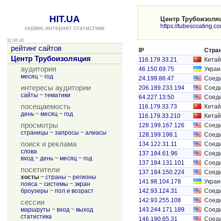
HIT.UA
Центр Трубоизоля
https://tubescoating.c
сервис интернет статистики
11:06:40
рейтинг сайтов
IP
Стра
Центр Трубоизоляция
116.179.33.21
Китай
аудитория
46.150.69.75
Украи
месяц
~
год
24.199.86.47
Соед
интересы аудитории
206.189.233.194
Соед
сайты
~
тематики
64.227.13.50
Соед
посещаемость
116.179.33.73
Китай
день
~
месяц
~
год
116.179.33.210
Китай
просмотры
128.199.167.126
Соед
страницы
~
запросы
~
алиасы
128.199.198.1
Соед
поиск и реклама
134.122.31.11
Соед
слова
137.184.61.96
Соед
вход
~
день
~
месяц
~
год
137.184.131.101
Соед
посетители
137.184.150.224
Соед
хосты
~
страны
~
регионы
141.98.104.178
Украи
пояса
~
системы
~
экран
броузеры
~
пол и возраст
142.93.124.31
Соед
142.93.255.108
Соед
сессии
маршруты
~
вход
~
выход
143.244.171.189
Соед
статистика
146.190.65.31
Соед