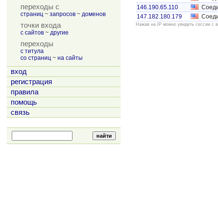
переходы с
146.190.65.110
Соед
страниц
~
запросов
~
доменов
147.182.180.179
Соед
точки входа
Нажав на IP можно увидеть сессии с 
с сайтов
~
другие
переходы
с титула
со страниц
~
на сайты
вход
регистрация
правила
помощь
связь