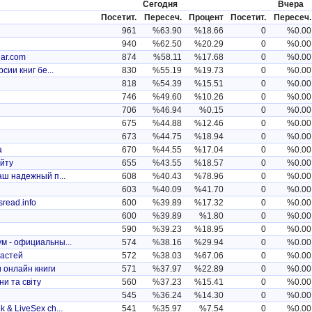
Сегодня
Вчера
Посетит.
Пересеч.
Процент
Посетит.
Пересеч.
961
%63.90
%18.66
0
%0.00
940
%62.50
%20.29
0
%0.00
ar.com
874
%58.11
%17.68
0
%0.00
сии книг бе...
830
%55.19
%19.73
0
%0.00
818
%54.39
%15.51
0
%0.00
746
%49.60
%10.26
0
%0.00
706
%46.94
%0.15
0
%0.00
675
%44.88
%12.46
0
%0.00
673
%44.75
%18.94
0
%0.00
а
670
%44.55
%17.04
0
%0.00
йту
655
%43.55
%18.57
0
%0.00
аш надежный п...
608
%40.43
%78.96
0
%0.00
603
%40.09
%41.70
0
%0.00
read.info
600
%39.89
%17.32
0
%0.00
600
%39.89
%1.80
0
%0.00
590
%39.23
%18.95
0
%0.00
м - официальны...
574
%38.16
%29.94
0
%0.00
астей
572
%38.03
%67.06
0
%0.00
 онлайн книги
571
%37.97
%22.89
0
%0.00
и та світу
560
%37.23
%15.41
0
%0.00
545
%36.24
%14.30
0
%0.00
 & LiveSex ch...
541
%35.97
%7.54
0
%0.00