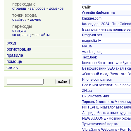
переходы с
Сайт
страниц
~
запросов
~
доменов
Онлайн библиотека
точки входа
knigger.com
с сайтов
~
другие
Календарь 2024 - TrueCalend
переходы
База книг - читать полные вер
с титула
со страниц
~
на сайты
ProgSoft.net
magnolia-tv
вход
NV.ua
регистрация
vse-knigi.org
правила
TextBook
помощь
Книжное братство - Флибуст
связь
Безкоштовний SEO аналіз са
«Оптовый склад 7км» - это В
Phone comparison
Все книги бесплатно на books
ZN.ua
Библиотека книг
Торговый комплекс Миллениу
ИНТЕРНЕТ-каталог автозапч
Лаврид - бесплатные аудио и
NEWSUA ONE - Новини Україн
Туристический портал
VibraGame Webcams - PornTok