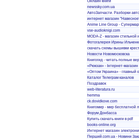
Онлайн книги
newssky.com.ua
АвтоЗапчасти. Разборки авто
интернет магазин "Навесное
Anime Line Group - Супермар
vse-audioknigi.com
MODA-Z - магазин стильной 
Фотогалерея Ирины Ильченк
скачать схемы вышивки крес
Новости Новомосковска
Книгогид - читать полные верс
«Рюкзак» - Інтернет-магазин 
«Оптом Украина» - главный о
Каталог Телеграм каналов
Поздравок
web-literatura.ru
hemma
ck.dovidkove.com
Книгомир - мир бесплатной 
Форум Донбасса
Купить скачать книги в pdf
books-online.org
Интернет магазин электрони
Перший.сom.ua - Новини За