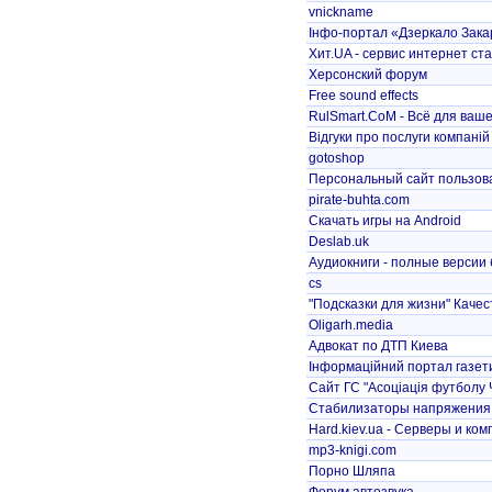
vnickname
Інфо-портал «Дзеркало Зак
Хит.UA - сервис интернет ст
Херсонский форум
Free sound effects
RulSmart.CoM - Всё для ваше
Відгуки про послуги компаній
gotoshop
Персональный сайт пользова
pirate-buhta.com
Скачать игры на Android
Deslab.uk
Аудиокниги - полные версии
cs
"Подсказки для жизни" Качест
Oligarh.media
Адвокат по ДТП Киева
Інформаційний портал газети
Сайт ГС "Асоціація футболу 
Стабилизаторы напряжения
Hard.kiev.ua - Серверы и ко
mp3-knigi.com
Порно Шляпа