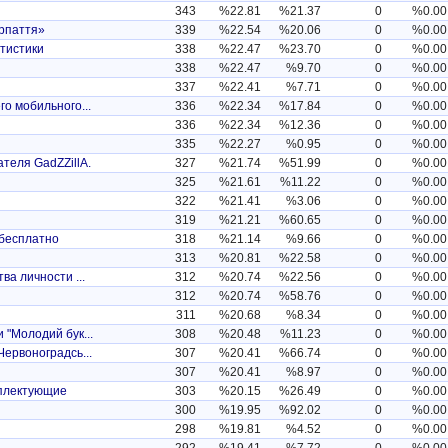
343
%22.81
%21.37
0
%0.00
арпаття»
339
%22.54
%20.06
0
%0.00
атистики
338
%22.47
%23.70
0
%0.00
338
%22.47
%9.70
0
%0.00
337
%22.41
%7.71
0
%0.00
го мобильного...
336
%22.34
%17.84
0
%0.00
336
%22.34
%12.36
0
%0.00
335
%22.27
%0.95
0
%0.00
теля GadZZillA.
327
%21.74
%51.99
0
%0.00
325
%21.61
%11.22
0
%0.00
322
%21.41
%3.06
0
%0.00
319
%21.21
%60.65
0
%0.00
 бесплатно
318
%21.14
%9.66
0
%0.00
313
%20.81
%22.58
0
%0.00
ва личности ...
312
%20.74
%22.56
0
%0.00
312
%20.74
%58.76
0
%0.00
311
%20.68
%8.34
0
%0.00
 "Молодий бук...
308
%20.48
%11.23
0
%0.00
Червоноградсь...
307
%20.41
%66.74
0
%0.00
307
%20.41
%8.97
0
%0.00
мплектующие
303
%20.15
%26.49
0
%0.00
300
%19.95
%92.02
0
%0.00
298
%19.81
%4.52
0
%0.00