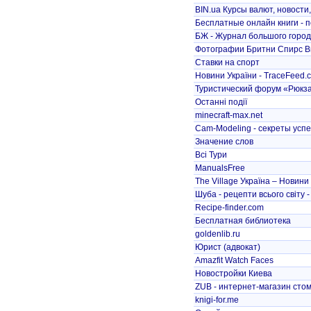
BIN.ua Курсы валют, новости
Бесплатные онлайн книги - 
БЖ - Журнал большого горо
Фотографии Бритни Спирс Brit
Ставки на спорт
Новини України - TraceFeed.
Туристический форум «Рюкз
Останні події
minecraft-max.net
Cam-Modeling - секреты успе
Значение слов
Всі Тури
ManualsFree
The Village Україна – Новини 
Шуба - рецепти всього світу -
Recipe-finder.com
Бесплатная библиотека
goldenlib.ru
Юрист (адвокат)
Amazfit Watch Faces
Новостройки Киева
ZUB - интернет-магазин стом
knigi-for.me