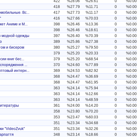
422
%28.06
%26.61
0
%0.00
418
%27.79
%11.71
0
%0.00
мобильные. Вс...
417
%27.73
%11.17
0
%0.00
"
416
%27.66
%70.03
0
%0.00
кет Аниме и М...
398
%26.46
%13.36
0
%0.00
398
%26.46
%18.61
0
%0.00
и модной одежды
397
%26.40
%70.39
0
%0.00
о
389
%25.86
%27.38
0
%0.00
том и бисером
380
%25.27
%79.50
0
%0.00
379
%25.20
%20.33
0
%0.00
ии книг бес...
379
%25.20
%68.54
0
%0.00
спорядження ...
370
%24.60
%77.89
0
%0.00
птовый интерн...
369
%24.53
%82.92
0
%0.00
368
%24.47
%36.69
0
%0.00
368
%24.47
%61.95
0
%0.00
363
%24.14
%75.94
0
%0.00
363
%24.14
%12.66
0
%0.00
363
%24.14
%48.59
0
%0.00
литературы
361
%24.00
%14.20
0
%0.00
358
%23.80
%70.20
0
%0.00
353
%23.47
%60.03
0
%0.00
351
%23.34
%34.68
0
%0.00
ки "VideoZvuk"
351
%23.34
%32.26
0
%0.00
карпаття
348
%23.14
%18.66
0
%0.00