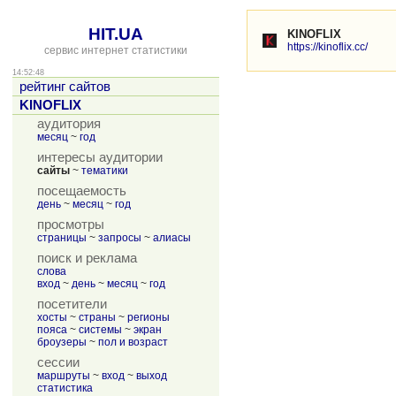
HIT.UA
KINOFLIX
https://kinoflix.cc/
сервис интернет статистики
14:52:48
рейтинг сайтов
KINOFLIX
аудитория
месяц
~
год
интересы аудитории
сайты
~
тематики
посещаемость
день
~
месяц
~
год
просмотры
страницы
~
запросы
~
алиасы
поиск и реклама
слова
вход
~
день
~
месяц
~
год
посетители
хосты
~
страны
~
регионы
пояса
~
системы
~
экран
броузеры
~
пол и возраст
сессии
маршруты
~
вход
~
выход
статистика