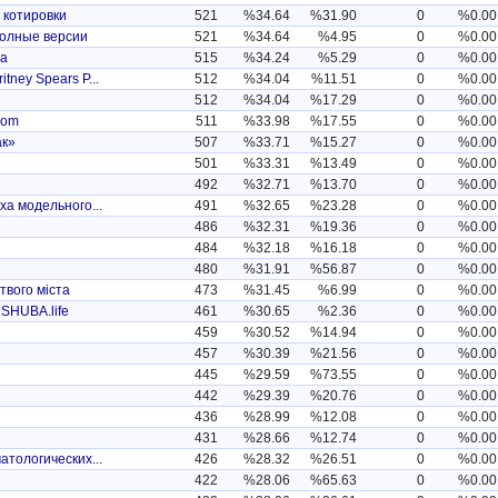
, котировки
521
%34.64
%31.90
0
%0.00
полные версии
521
%34.64
%4.95
0
%0.00
да
515
%34.24
%5.29
0
%0.00
ney Spears P...
512
%34.04
%11.51
0
%0.00
512
%34.04
%17.29
0
%0.00
com
511
%33.98
%17.55
0
%0.00
ак»
507
%33.71
%15.27
0
%0.00
501
%33.31
%13.49
0
%0.00
492
%32.71
%13.70
0
%0.00
ха модельного...
491
%32.65
%23.28
0
%0.00
486
%32.31
%19.36
0
%0.00
484
%32.18
%16.18
0
%0.00
480
%31.91
%56.87
0
%0.00
твого міста
473
%31.45
%6.99
0
%0.00
 SHUBA.life
461
%30.65
%2.36
0
%0.00
459
%30.52
%14.94
0
%0.00
457
%30.39
%21.56
0
%0.00
445
%29.59
%73.55
0
%0.00
442
%29.39
%20.76
0
%0.00
436
%28.99
%12.08
0
%0.00
431
%28.66
%12.74
0
%0.00
атологических...
426
%28.32
%26.51
0
%0.00
422
%28.06
%65.63
0
%0.00