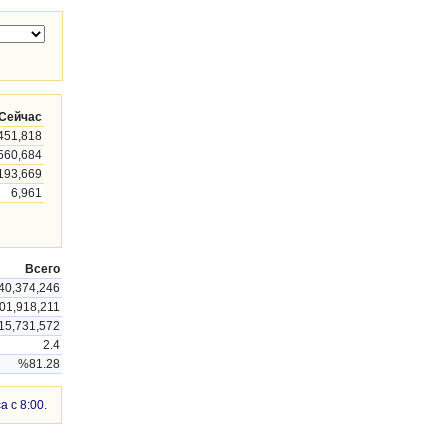
Сейчас
451,818
560,684
193,669
6,961
Всего
40,374,246
01,918,211
15,731,572
2.4
%81.28
 с 8:00.