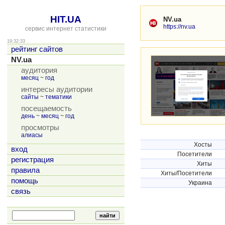
HIT.UA
NV.ua
https://nv.ua
сервис интернет статистики
19:32:33
рейтинг сайтов
NV.ua
аудитория
месяц
~
год
интересы аудитории
сайты
~
тематики
посещаемость
день
~
месяц
~
год
просмотры
алиасы
Хосты
вход
Посетители
регистрация
Хиты
правила
Хиты/Посетители
помощь
Украина
связь