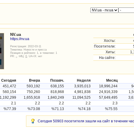
NV.ua
https://nv.ua
Хосты:
Посетители:
Регистрация: 2022-03-11
Тематика:
Новости и пресса
Хиты:
1,
Позиция в рейтинге: 1, в тематике: 1
PR:
-
, тИЦ:
0
, UA-IX: нет
На сайте:
Сегодня
Вчера
Позавч.
Неделя
Месяц
451,472
593,192
638,155
3,935,013
18,996,244
9
560,154
750,260
818,868
4,981,838
24,916,339
1,5
1,192,299
1,655,918
1,840,249
11,094,525
57,649,495
3,6
2.1
2.2
2.2
2.2
2.3
%77.39
%73.08
%71.13
%74.18
%75.55
Сегодня 50903 посетителя зашли на сайт в течении часа