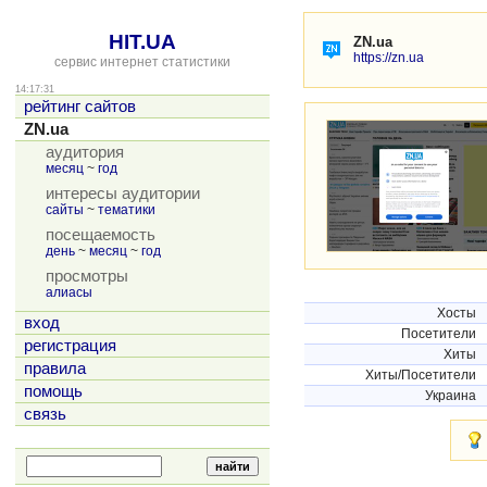
HIT.UA
ZN.ua
https://zn.ua
сервис интернет статистики
14:17:31
рейтинг сайтов
ZN.ua
аудитория
месяц
~
год
интересы аудитории
сайты
~
тематики
посещаемость
день
~
месяц
~
год
просмотры
алиасы
Хосты
вход
Посетители
регистрация
Хиты
правила
Хиты/Посетители
помощь
Украина
связь