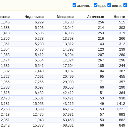
активные
ядро
новые
евная
Недельная
Месячная
Активные
Новые
1,845
6,229
14,783
256
515
1,388
5,293
13,942
214
303
1,413
5,606
14,036
253
319
1,356
5,278
13,798
216
266
1,361
5,280
13,812
143
312
1,354
5,478
14,392
123
239
1,363
5,412
16,204
207
280
1,474
5,554
17,324
267
296
1,381
5,541
17,604
185
244
1,602
7,440
18,107
104
387
1,727
7,691
20,499
95
455
1,966
7,266
29,009
71
357
1,733
6,697
36,553
60
290
1,615
8,432
42,412
51
364
2,478
15,601
45,471
53
930
3,181
15,953
43,215
49
1,412
2,753
13,699
46,167
53
1,221
2,418
12,475
57,931
57
993
2,351
11,943
63,468
53
862
2,342
15,378
68,381
69
849