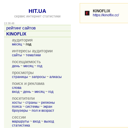
HIT.UA
KINOFLIX
https://kinoflix.cc/
сервис интернет статистики
13:38:48
рейтинг сайтов
KINOFLIX
аудитория
месяц
~
год
интересы аудитории
сайты
~
тематики
посещаемость
день
~
месяц
~
год
просмотры
страницы
~
запросы
~
алиасы
поиск и реклама
слова
вход
~
день
~
месяц
~
год
посетители
хосты
~
страны
~
регионы
пояса
~
системы
~
экран
броузеры
~
пол и возраст
сессии
маршруты
~
вход
~
выход
статистика