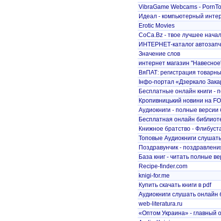
VibraGame Webcams - PornTok
Идеал - компьютерный инте
Erotic Movies
CoCa.Bz - твое лучшее начал
ИНТЕРНЕТ-каталог автозапч
Значение слов
интернет магазин "Навесное
ВяПАТ: регистрация товарных
Інфо-портал «Дзеркало Зак
Бесплатные онлайн книги - 
Кропивницький новини на 
Аудиокниги - полные версии
Бесплатная онлайн библиот
Книжное братство - Флибуст
Топовые Аудиокниги слушат
Поздравунчик - поздравлени
База книг - читать полные вер
Recipe-finder.com
knigi-for.me
Купить скачать книги в pdf
Аудиокниги слушать онлайн
web-literatura.ru
«Оптом Украина» - главный о