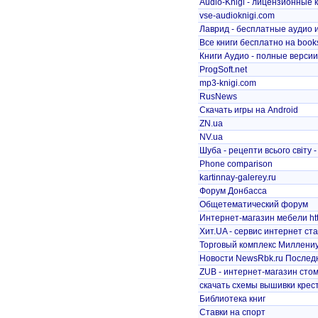
Audio-Knigi - лицензионные к
vse-audioknigi.com
Лаврид - бесплатные аудио и
Все книги бесплатно на books
Книги Аудио - полные версии 
ProgSoft.net
mp3-knigi.com
RusNews
Скачать игры на Android
ZN.ua
NV.ua
Шуба - рецепти всього світу -
Phone comparison
kartinnay-galerey.ru
Форум Донбасса
Общетематический форум
Интернет-магазин мебели https
Хит.UA - сервис интернет ст
Торговый комплекс Миллениу
Новости NewsRbk.ru Последн
ZUB - интернет-магазин стом
скачать схемы вышивки крес
Библиотека книг
Ставки на спорт