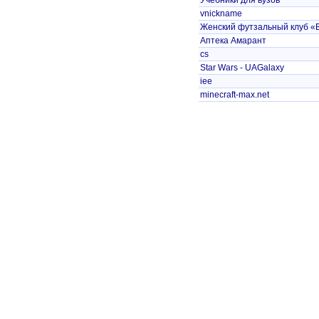
Учебники для вузов
vnickname
Женский футзальный клуб «
Аптека Амарант
cs
Star Wars - UAGalaxy
iee
minecraft-max.net