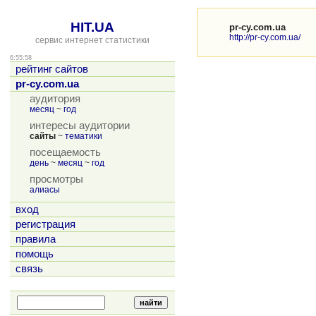
HIT.UA
pr-cy.com.ua
http://pr-cy.com.ua/
сервис интернет статистики
6:55:58
рейтинг сайтов
pr-cy.com.ua
аудитория
месяц
~
год
интересы аудитории
сайты
~
тематики
посещаемость
день
~
месяц
~
год
просмотры
алиасы
вход
регистрация
правила
помощь
связь