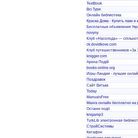
TextBook
Всі Тури
Онлайн библиотека
Краска Дома - Купить лаки и к
Бесплатные объявления Укра
novyny
Клуб «Насолода» — спільнота
ck.dovidkove.com
Клуб путешественников «За 
knigger.com
Арена Подій
books-online.org
Игры-Ландия - лучшие онла
Поздравок
Сайт Витька
Today
ManualsFree
Манга онлайн бесплатно на 
Останні події
knigamp3
TurkLib электронная библио
СтройСистемы
Китафон