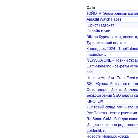
Сайт
ТОЙОТА. Электронный катало
Amazfit Watch Faces
Юрист (адвокат)
Онлайн книги
BIN.ua Курсы валют, новости
Туристический портал
Календарь 2024 - TrueCalend
magnolia-tv
NEWSUA ONE - Новини Україн
Cam-Modeling - секреты успе
asn
Новини України - TraceFeed.
БЖ - Журнал большого горо
Фотогалерея Ирины Ильченк
Безкоштовний SEO аналіз са
KINOFLIX
«Оптовый склад 7км» - это В
Рус Порево - секс с русскими
RulSmart.CoM - Всё для ваше
Инцестик - порно родственник
goldenlib.ru
Новости Новомосковска