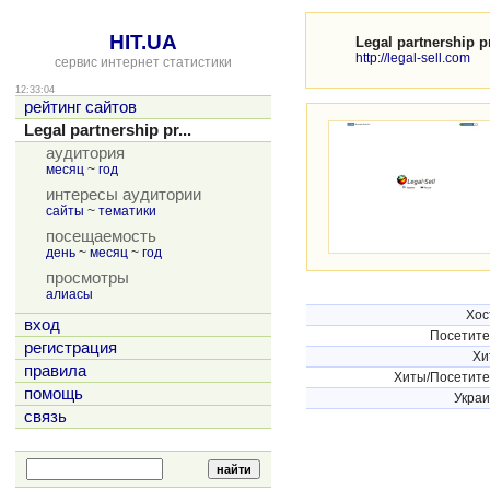
HIT.UA
Legal partnership 
http://legal-sell.com
сервис интернет статистики
12:33:04
рейтинг сайтов
Legal partnership pr...
аудитория
месяц
~
год
интересы аудитории
сайты
~
тематики
посещаемость
день
~
месяц
~
год
просмотры
алиасы
Хос
вход
Посетит
регистрация
Хи
правила
Хиты/Посетит
помощь
Укра
связь