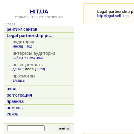
HIT.UA
Legal partnership 
http://legal-sell.com
сервис интернет статистики
10:56:03
рейтинг сайтов
Legal partnership pr...
аудитория
месяц
~
год
интересы аудитории
сайты
~
тематики
посещаемость
день
~
месяц
~
год
просмотры
алиасы
вход
регистрация
правила
помощь
связь