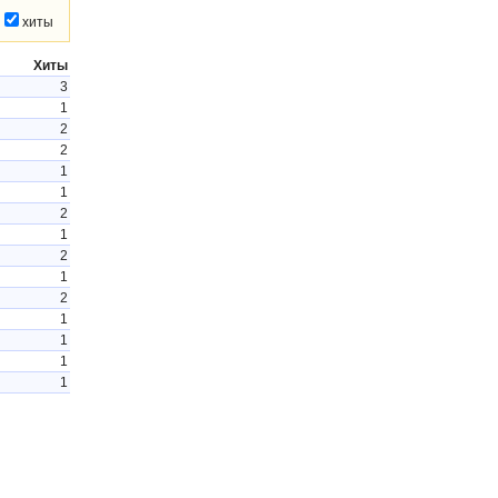
хиты
Хиты
3
1
2
2
1
1
2
1
2
1
2
1
1
1
1