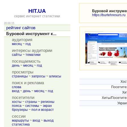
HIT.UA
Буровой инструме
https://burtehresurs.ru
сервис интернет статистики
20:00:15
рейтинг сайтов
Буровой инструмент к...
аудитория
месяц
~
год
интересы аудитории
сайты
~
тематики
посещаемость
день
~
месяц
~
год
просмотры
страницы
~
запросы
~
алиасы
Хос
поиск и реклама
слова
Посетите
вход
~
день
~
месяц
~
год
Хи
посетители
Хиты/Посетите
хосты
~
страны
~
регионы
Украи
пояса
~
системы
~
экран
броузеры
~
пол и возраст
сессии
маршруты
~
вход
~
выход
статистика