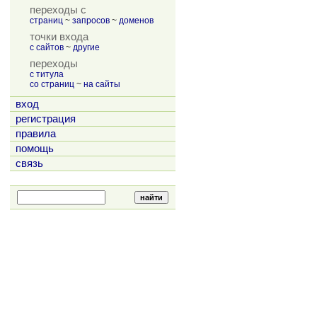
переходы с
страниц
~
запросов
~
доменов
точки входа
с сайтов
~
другие
переходы
с титула
со страниц
~
на сайты
вход
регистрация
правила
помощь
связь