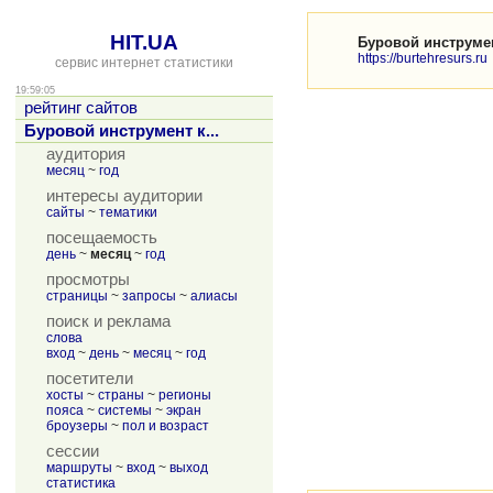
HIT.UA
Буровой инструме
https://burtehresurs.ru
сервис интернет статистики
19:59:05
рейтинг сайтов
Буровой инструмент к...
аудитория
месяц
~
год
интересы аудитории
сайты
~
тематики
посещаемость
день
~
месяц
~
год
просмотры
страницы
~
запросы
~
алиасы
поиск и реклама
слова
вход
~
день
~
месяц
~
год
посетители
хосты
~
страны
~
регионы
пояса
~
системы
~
экран
броузеры
~
пол и возраст
сессии
маршруты
~
вход
~
выход
статистика