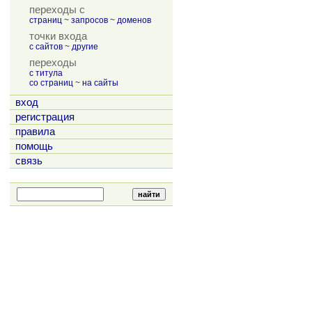
переходы с
страниц
~
запросов
~
доменов
точки входа
с сайтов
~
другие
переходы
с титула
со страниц
~
на сайты
вход
регистрация
правила
помощь
связь