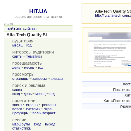
HIT.UA
Alfa-Tech Quality St
http://ru.alfa-tech.com.
сервис интернет статистики
2:12:01
рейтинг сайтов
Alfa-Tech Quality St...
аудитория
месяц
~
год
интересы аудитории
сайты
~
тематики
посещаемость
день
~
месяц
~
год
просмотры
страницы
~
запросы
~
алиасы
Хос
поиск и реклама
слова
Посетите
вход
~
день
~
месяц
~
год
Хи
посетители
Хиты/Посетите
хосты
~
страны
~
регионы
Украи
пояса
~
системы
~
экран
броузеры
~
пол и возраст
сессии
маршруты
~
вход
~
выход
статистика