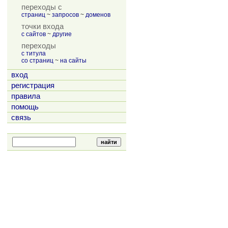
переходы с
страниц
~
запросов
~
доменов
точки входа
с сайтов
~
другие
переходы
с титула
со страниц
~
на сайты
вход
регистрация
правила
помощь
связь