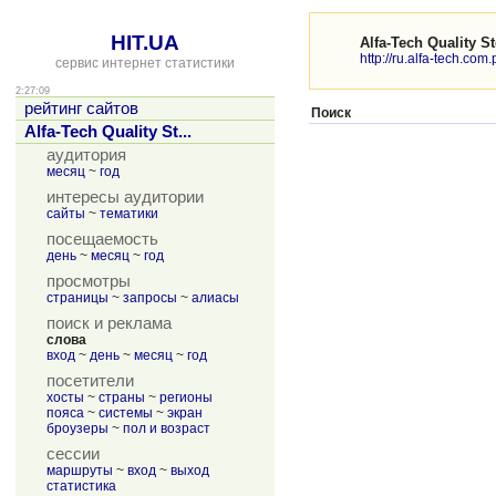
HIT.UA
Alfa-Tech Quality St
http://ru.alfa-tech.com.
сервис интернет статистики
2:27:09
рейтинг сайтов
Поиск
Alfa-Tech Quality St...
аудитория
месяц
~
год
интересы аудитории
сайты
~
тематики
посещаемость
день
~
месяц
~
год
просмотры
страницы
~
запросы
~
алиасы
поиск и реклама
слова
вход
~
день
~
месяц
~
год
посетители
хосты
~
страны
~
регионы
пояса
~
системы
~
экран
броузеры
~
пол и возраст
сессии
маршруты
~
вход
~
выход
статистика