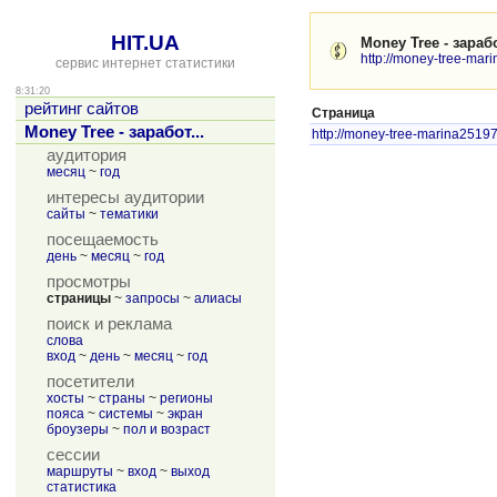
HIT.UA
Money Tree - зараб
http://money-tree-mari
сервис интернет статистики
8:31:20
рейтинг сайтов
Страница
Money Tree - заработ...
http://money-tree-marina2519
аудитория
месяц
~
год
интересы аудитории
сайты
~
тематики
посещаемость
день
~
месяц
~
год
просмотры
страницы
~
запросы
~
алиасы
поиск и реклама
слова
вход
~
день
~
месяц
~
год
посетители
хосты
~
страны
~
регионы
пояса
~
системы
~
экран
броузеры
~
пол и возраст
сессии
маршруты
~
вход
~
выход
статистика