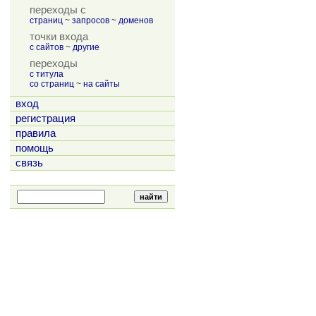
переходы с
страниц
~
запросов
~
доменов
точки входа
с сайтов
~
другие
переходы
с титула
со страниц
~
на сайты
вход
регистрация
правила
помощь
связь