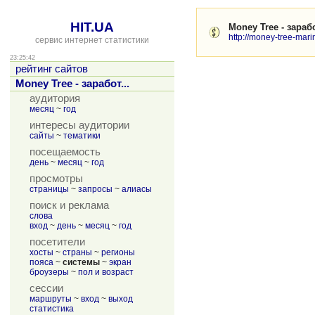
HIT.UA
Money Tree - зараб
http://money-tree-mari
сервис интернет статистики
23:25:42
рейтинг сайтов
Money Tree - заработ...
аудитория
месяц
~
год
интересы аудитории
сайты
~
тематики
посещаемость
день
~
месяц
~
год
просмотры
страницы
~
запросы
~
алиасы
поиск и реклама
слова
вход
~
день
~
месяц
~
год
посетители
хосты
~
страны
~
регионы
пояса
~
системы
~
экран
броузеры
~
пол и возраст
сессии
маршруты
~
вход
~
выход
статистика