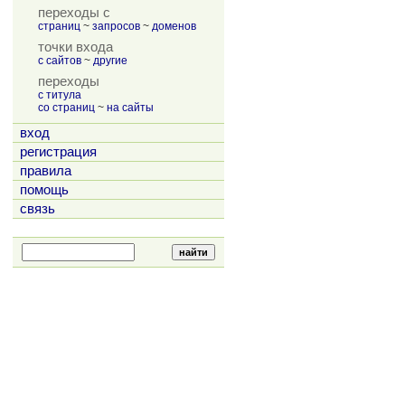
переходы с
страниц
~
запросов
~
доменов
точки входа
с сайтов
~
другие
переходы
с титула
со страниц
~
на сайты
вход
регистрация
правила
помощь
связь