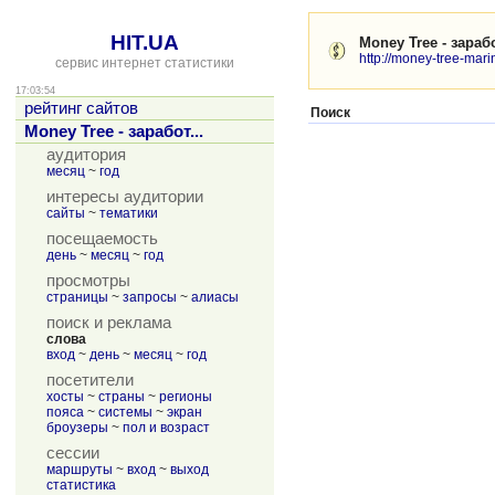
HIT.UA
Money Tree - зараб
http://money-tree-mari
сервис интернет статистики
17:03:54
рейтинг сайтов
Поиск
Money Tree - заработ...
аудитория
месяц
~
год
интересы аудитории
сайты
~
тематики
посещаемость
день
~
месяц
~
год
просмотры
страницы
~
запросы
~
алиасы
поиск и реклама
слова
вход
~
день
~
месяц
~
год
посетители
хосты
~
страны
~
регионы
пояса
~
системы
~
экран
броузеры
~
пол и возраст
сессии
маршруты
~
вход
~
выход
статистика