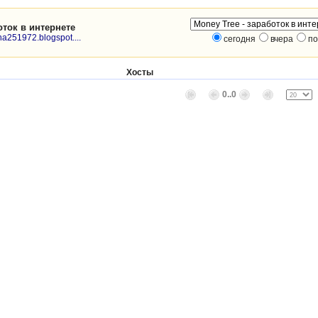
оток в интернете
na251972.blogspot....
сегодня
вчера
по
Хосты
0..0