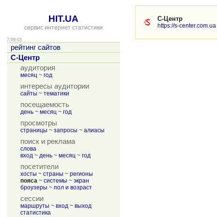
HIT.UA
С-Центр
https://s-center.com.ua
сервис интернет статистики
7:09:03
рейтинг сайтов
С-Центр
аудитория
месяц
~
год
интересы аудитории
сайты
~
тематики
посещаемость
день
~
месяц
~
год
просмотры
страницы
~
запросы
~
алиасы
поиск и реклама
слова
вход
~
день
~
месяц
~
год
посетители
хосты
~
страны
~
регионы
пояса
~
системы
~
экран
броузеры
~
пол и возраст
сессии
маршруты
~
вход
~
выход
статистика