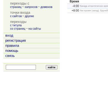
Время
переходы с
-4:00
Канада атлантическое врем
страниц
~
запросов
~
доменов
+8:00
Австралия (запад), Бруней,
точки входа
с сайтов
~
другие
переходы
с титула
со страниц
~
на сайты
вход
регистрация
правила
помощь
связь