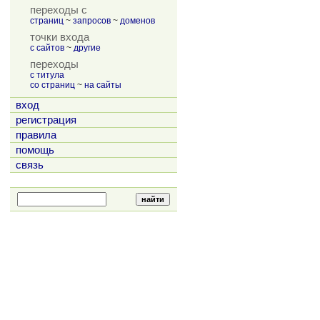
переходы с
страниц
~
запросов
~
доменов
точки входа
с сайтов
~
другие
переходы
с титула
со страниц
~
на сайты
вход
регистрация
правила
помощь
связь