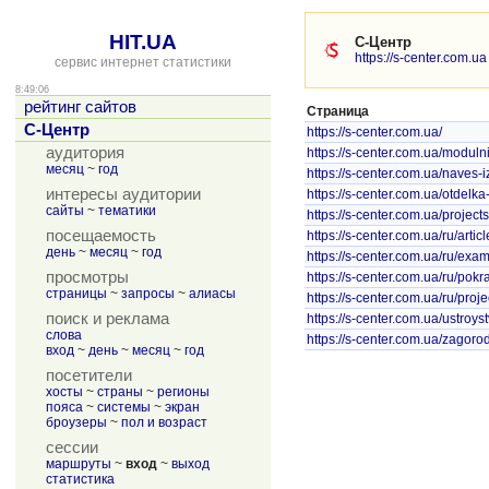
HIT.UA
С-Центр
https://s-center.com.ua
сервис интернет статистики
8:49:06
рейтинг сайтов
Страница
С-Центр
https://s-center.com.ua/
аудитория
https://s-center.com.ua/modul
месяц
~
год
https://s-center.com.ua/naves-
интересы аудитории
https://s-center.com.ua/otdelka-
сайты
~
тематики
https://s-center.com.ua/proje
посещаемость
https://s-center.com.ua/ru/artic
день
~
месяц
~
год
https://s-center.com.ua/ru/exa
просмотры
https://s-center.com.ua/ru/pok
страницы
~
запросы
~
алиасы
https://s-center.com.ua/ru/pro
поиск и реклама
https://s-center.com.ua/ustroy
слова
https://s-center.com.ua/zagor
вход
~
день
~
месяц
~
год
посетители
хосты
~
страны
~
регионы
пояса
~
системы
~
экран
броузеры
~
пол и возраст
сессии
маршруты
~
вход
~
выход
статистика