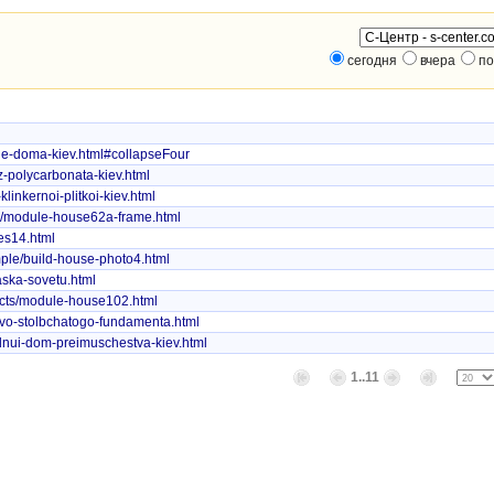
сегодня
вчера
по
nie-doma-kiev.html#collapseFour
iz-polycarbonata-kiev.html
klinkernoi-plitkoi-kiev.html
cts/module-house62a-frame.html
les14.html
mple/build-house-photo4.html
raska-sovetu.html
jects/module-house102.html
stvo-stolbchatogo-fundamenta.html
odnui-dom-preimuschestva-kiev.html
1..11